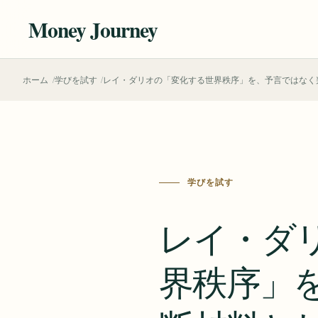
本
Money Journey
文
へ
ホーム
学びを試す
レイ・ダリオの「変化する世界秩序」を、予言ではなく
移
動
学びを試す
レイ・ダ
界秩序」