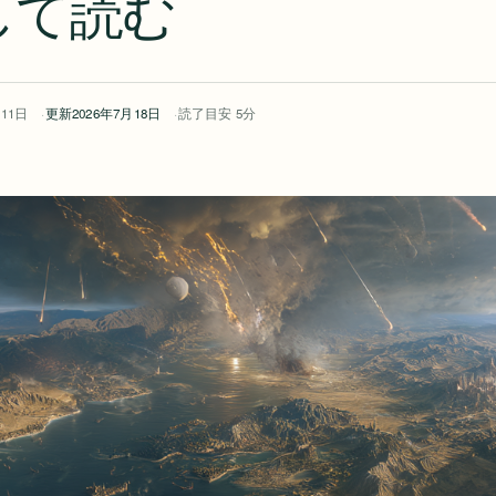
して読む
月11日
更新
2026年7月18日
読了目安 5分
更
新
日: