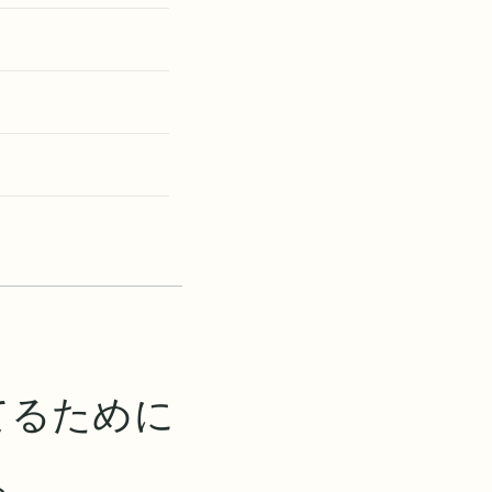
てるために
る。