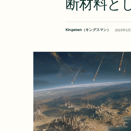
断材料と
Kingsman（キングスマン）
2025年5
著
公
者:
開
日: